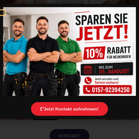
HACCP – Konzepte Umsetzung
Faire, Verbraucherschutz-konforme Preise
Unkomplizierte Terminvereinbarung mit unseren
Experten
Umweltschonende Verfahren
Kontakt per WhatsApp
+4915792394250
E-Mail
info@darmstadt-fs-kammerjaeger.de
Jetzt Kontakt aufnehmen!
KONTAKT